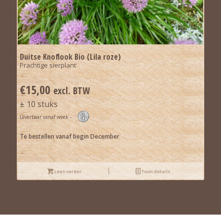
Duitse Knoflook Bio (Lila roze)
Prachtige sierplant
€
15,00
excl. BTW
± 10 stuks
Leverbaar vanaf week -
Te bestellen vanaf begin December
Lees verder
Toon details