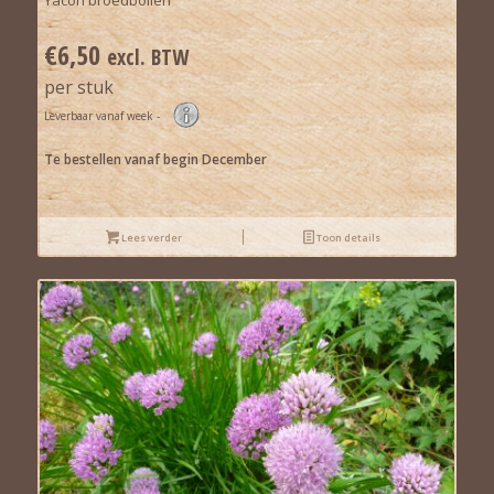
€
6,50
excl. BTW
per stuk
Leverbaar vanaf week -
Te bestellen vanaf begin December
Lees verder
Toon details