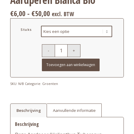
Prijsklasse:
€
6,00
-
€
50,00
excl. BTW
€6,00
tot
Stuks
€50,00
Toevoegen aan winkelwagen
SKU:
N/B
Categorie:
Groenten
Beschrijving
Aanvullende informatie
Beschrijving