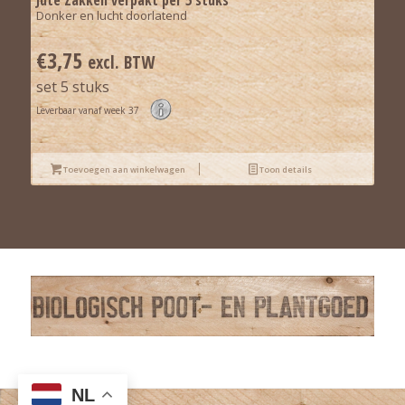
Donker en lucht doorlatend
€
3,75
excl. BTW
set 5 stuks
Leverbaar vanaf week 37
Toevoegen aan winkelwagen
Toon details
NL