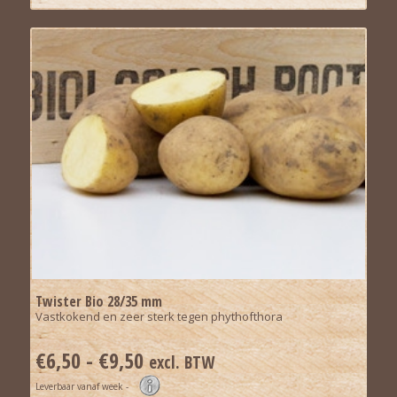
Twister Bio 28/35 mm
Vastkokend en zeer sterk tegen phythofthora
Prijsklasse:
€
6,50
-
€
9,50
excl. BTW
€6,50
Leverbaar vanaf week -