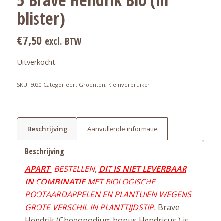
blister)
€
7,50
excl. BTW
Uitverkocht
SKU:
5020
Categorieën:
Groenten
,
Kleinverbruiker
Beschrijving
Aanvullende informatie
Beschrijving
APART
BESTELLEN
,
DIT IS NIET LEVERBAAR
IN COMBINATIE
MET BIOLOGISCHE
POOTAARDAPPELEN EN PLANTUIEN WEGENS
GROTE VERSCHIL IN PLANTTIJDSTIP.
Brave
Hendrik (Chenopodium bonus Hendricus ) is